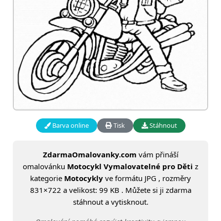
Barva online
Tisk
Stáhnout
ZdarmaOmalovanky.com
vám přináší
omalovánku
Motocykl Vymalovatelné pro Děti
z
kategorie
Motocykly
ve formátu JPG , rozměry
831×722 a velikost: 99 KB . Můžete si ji zdarma
stáhnout a vytisknout.