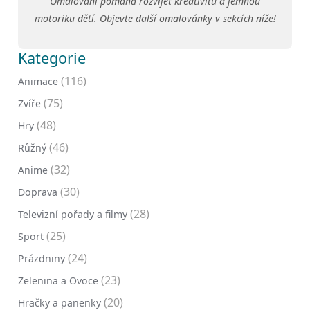
Omalování pomáhá rozvíjet kreativitu a jemnou
motoriku dětí. Objevte další omalovánky v sekcích níže!
Kategorie
(116)
Animace
(75)
Zvíře
(48)
Hry
(46)
Růžný
(32)
Anime
(30)
Doprava
(28)
Televizní pořady a filmy
(25)
Sport
(24)
Prázdniny
(23)
Zelenina a Ovoce
(20)
Hračky a panenky