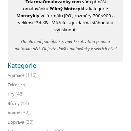
ZdarmaOmalovanky.com
vám přináší
omalovánku
Pěkný Motocykl
z kategorie
Motocykly
ve formátu JPG , rozměry 700×900 a
velikost: 34 KB . Můžete si ji zdarma stáhnout a
vytisknout.
Omalování pomáhá rozvíjet kreativitu a jemnou
motoriku dětí. Objevte další omalovánky v sekcích níže!
Kategorie
(116)
Animace
(75)
Zvíře
(48)
Hry
(44)
Růžný
(32)
Anime
(30)
Doprava