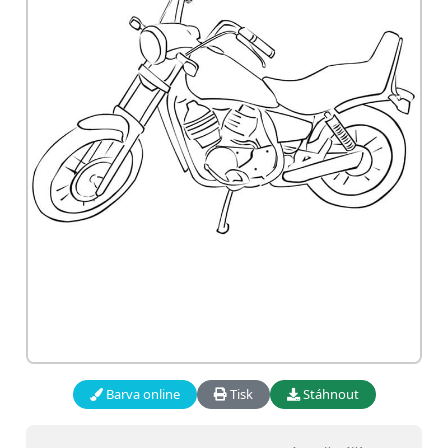
Barva online
Tisk
Stáhnout