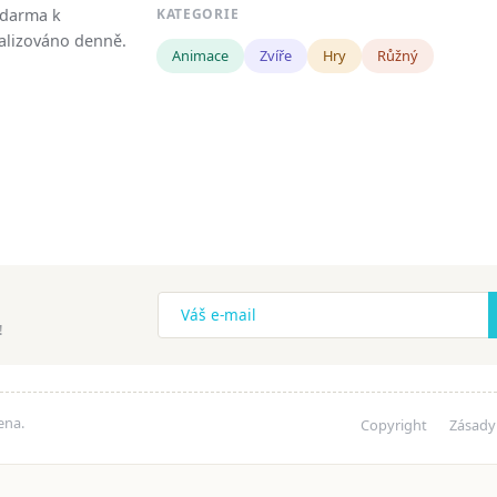
zdarma k
KATEGORIE
tualizováno denně.
Animace
Zvíře
Hry
Růžný
!
ena.
Copyright
Zásady