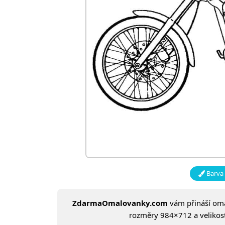
Barva 
ZdarmaOmalovanky.com
vám přináší om
rozměry 984×712 a velikost: