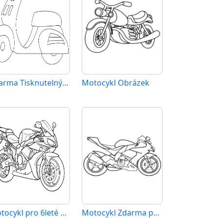
Zdarma Tisknutelný Motocykl
Motocykl Obrázek
Motocykl pro 6leté Děti
Motocykl Zdarma pro Děti