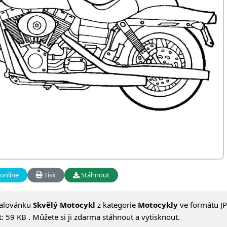
online
Tisk
Stáhnout
alovánku
Skvělý Motocykl
z kategorie
Motocykly
ve formátu JP
 59 KB . Můžete si ji zdarma stáhnout a vytisknout.