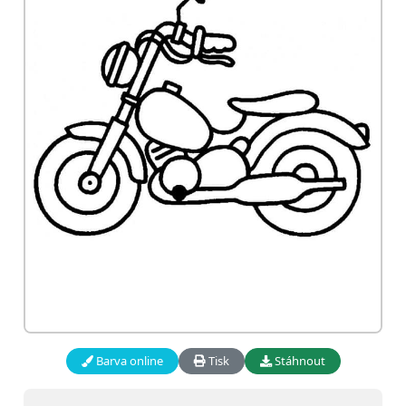
Barva online
Tisk
Stáhnout