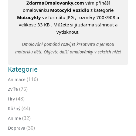
ZdarmaOmalovanky.com
vám přináší
omalovánku
Motocykl Vozidlo
z kategorie
Motocykly
ve formátu JPG , rozměry 700×908 a
velikost: 33 KB . Můžete si ji zdarma stáhnout a
vytisknout.
Omalování pomáhá rozvíjet kreativitu a jemnou
motoriku dětí. Objevte další omalovánky v sekcích níže!
Kategorie
(116)
Animace
(75)
Zvíře
(48)
Hry
(44)
Růžný
(32)
Anime
(30)
Doprava