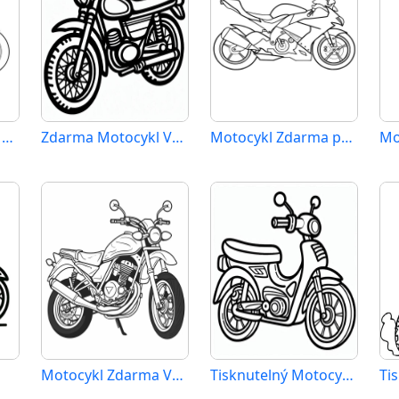
Motocykl pro 2leté Děti
Zdarma Motocykl Vymalovatelné
Motocykl Zdarma pro Děti
Mo
Motocykl Zdarma Vymalovatelné Obrázek
Tisknutelný Motocykl Obrázek
Ti