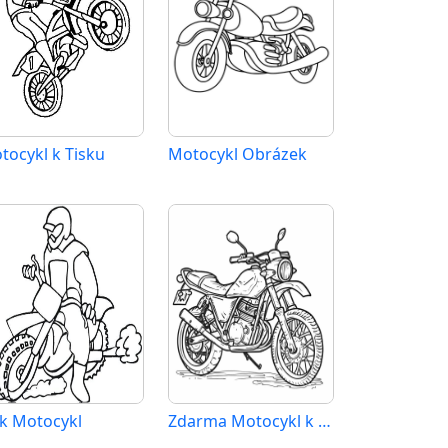
tocykl k Tisku
Motocykl Obrázek
sk Motocykl
Zdarma Motocykl k Tisku pro Děti