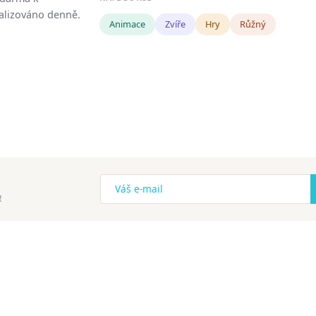
tualizováno denně.
Animace
Zvíře
Hry
Růžný
!
ena.
Copyright
Zásady