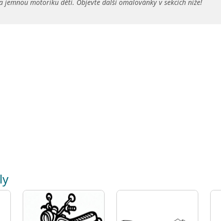
a jemnou motoriku dětí. Objevte další omalovánky v sekcích níže!
ly