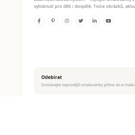
vytisknutí pro děti i dospělé. Tisíce obrázků, ak
Odebírat
Dostávejte nejnovější omalovánky přímo do e-mailu
© 2026
ZdarmaOmalovanky.Com
. Všechna práva vyhraz