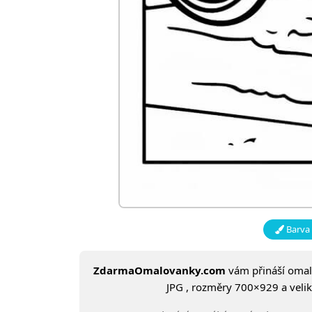
Barva 
ZdarmaOmalovanky.com
vám přináší oma
JPG , rozměry 700×929 a veliko