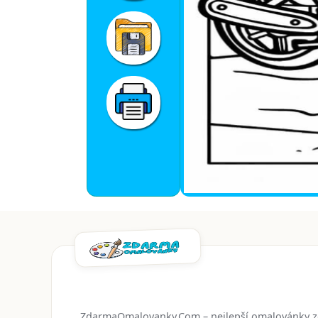
ZdarmaOmalovanky.Com – nejlepší omalovánky 