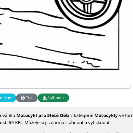
online
Tisk
Stáhnout
lovánku
Motocykl pro 5leté Děti
z kategorie
Motocykly
ve for
st: 69 KB . Můžete si ji zdarma stáhnout a vytisknout.