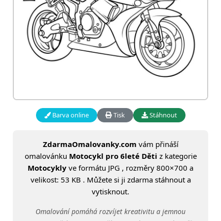
Barva online
Tisk
Stáhnout
ZdarmaOmalovanky.com
vám přináší
omalovánku
Motocykl pro 6leté Děti
z kategorie
Motocykly
ve formátu JPG , rozměry 800×700 a
velikost: 53 KB . Můžete si ji zdarma stáhnout a
vytisknout.
Omalování pomáhá rozvíjet kreativitu a jemnou