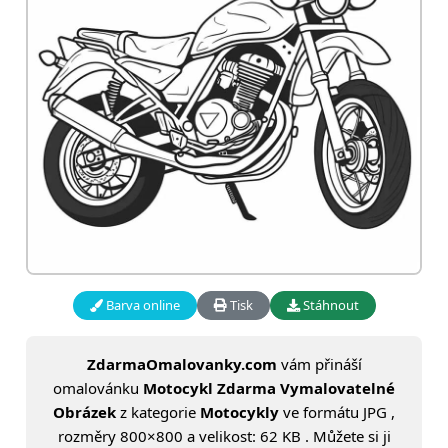
Barva online
Tisk
Stáhnout
ZdarmaOmalovanky.com
vám přináší
omalovánku
Motocykl Zdarma Vymalovatelné
Obrázek
z kategorie
Motocykly
ve formátu JPG ,
rozměry 800×800 a velikost: 62 KB . Můžete si ji