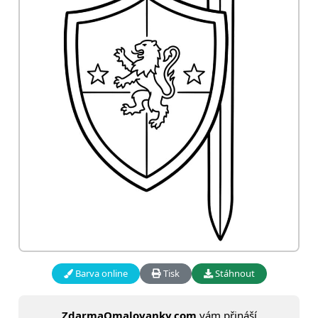
Barva online
Tisk
Stáhnout
ZdarmaOmalovanky.com
vám přináší