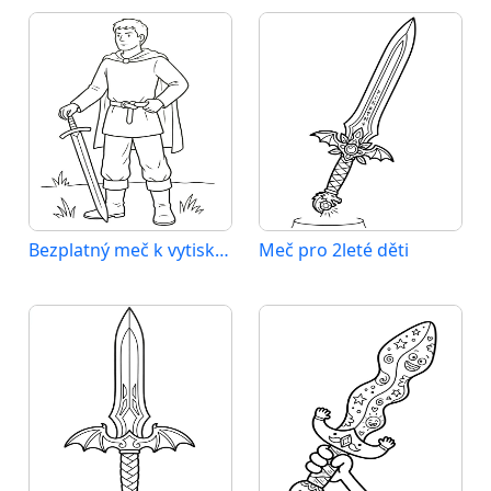
Bezplatný meč k vytisknutí
Meč pro 2leté děti