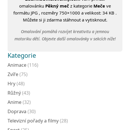
omalovánku
Pěkný meč
z kategorie
Meče
ve
formátu JPG , rozměry 750×1000 a velikost: 34 KB .
Můžete si ji zdarma stáhnout a vytisknout.
Omalování pomáhá rozvíjet kreativitu a jemnou
motoriku dětí. Objevte další omalovánky v sekcích níže!
Kategorie
Animace
(116)
Zvíře
(75)
Hry
(48)
Růžný
(43)
Anime
(32)
Doprava
(30)
Televizní pořady a filmy
(28)
Sport
(25)