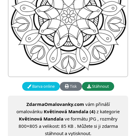
Barva online
Tisk
Stáhnout
ZdarmaOmalovanky.com
vám přináší
omalovánku
Květinová Mandala (4)
z kategorie
Květinová Mandala
ve formátu JPG , rozměry
800×805 a velikost: 85 KB . Můžete si ji zdarma
stáhnout a vytisknout.