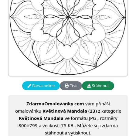
Barva online
Tisk
Stáhnout
ZdarmaOmalovanky.com
vám přináší
omalovánku
Květinová Mandala (23)
z kategorie
Květinová Mandala
ve formátu JPG , rozměry
800×799 a velikost: 75 KB . Můžete si ji zdarma
stáhnout a vytisknout.