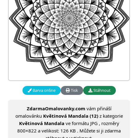
Barva online
Tisk
Stáhnout
ZdarmaOmalovanky.com
vám přináší
omalovánku
Květinová Mandala (12)
z kategorie
Květinová Mandala
ve formátu JPG , rozměry
800×822 a velikost: 126 KB . Můžete si ji zdarma
stáhnout a vytisknout.