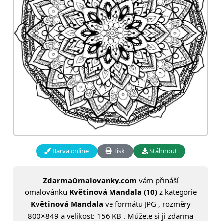
Barva online
Tisk
Stáhnout
ZdarmaOmalovanky.com
vám přináší
omalovánku
Květinová Mandala (10)
z kategorie
Květinová Mandala
ve formátu JPG , rozměry
800×849 a velikost: 156 KB . Můžete si ji zdarma