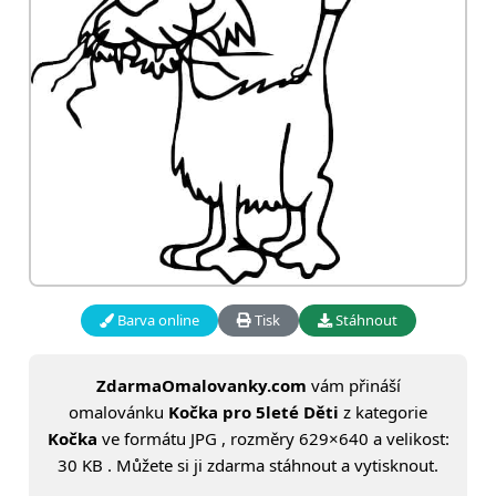
Barva online
Tisk
Stáhnout
ZdarmaOmalovanky.com
vám přináší
omalovánku
Kočka pro 5leté Děti
z kategorie
Kočka
ve formátu JPG , rozměry 629×640 a velikost:
30 KB . Můžete si ji zdarma stáhnout a vytisknout.