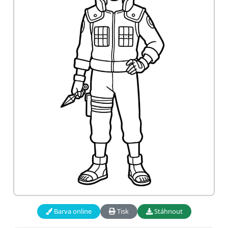
Barva online
Tisk
Stáhnout