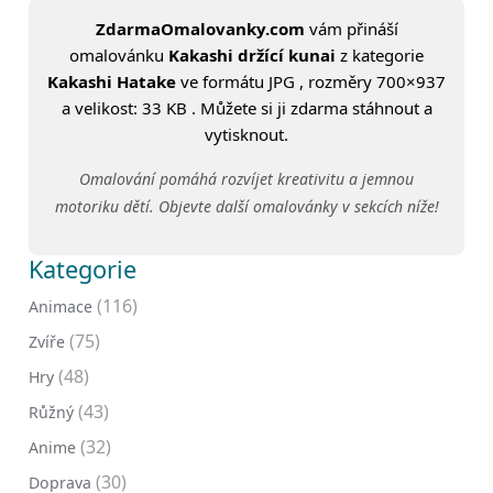
ZdarmaOmalovanky.com
vám přináší
omalovánku
Kakashi držící kunai
z kategorie
Kakashi Hatake
ve formátu JPG , rozměry 700×937
a velikost: 33 KB . Můžete si ji zdarma stáhnout a
vytisknout.
Omalování pomáhá rozvíjet kreativitu a jemnou
motoriku dětí. Objevte další omalovánky v sekcích níže!
Kategorie
(116)
Animace
(75)
Zvíře
(48)
Hry
(43)
Růžný
(32)
Anime
(30)
Doprava