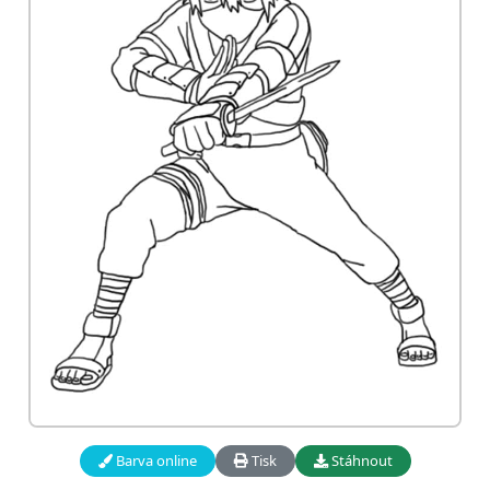
Barva online
Tisk
Stáhnout