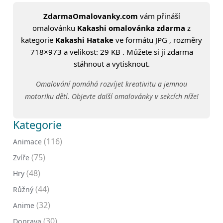
ZdarmaOmalovanky.com
vám přináší
omalovánku
Kakashi omalovánka zdarma
z
kategorie
Kakashi Hatake
ve formátu JPG , rozměry
718×973 a velikost: 29 KB . Můžete si ji zdarma
stáhnout a vytisknout.
Omalování pomáhá rozvíjet kreativitu a jemnou
motoriku dětí. Objevte další omalovánky v sekcích níže!
Kategorie
(116)
Animace
(75)
Zvíře
(48)
Hry
(44)
Růžný
(32)
Anime
(30)
Doprava