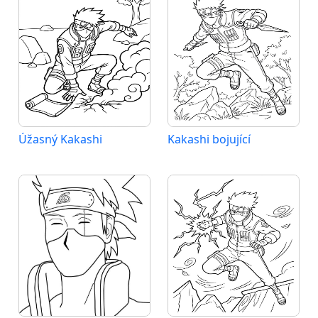
Úžasný Kakashi
Kakashi bojující