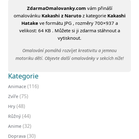
ZdarmaOmalovanky.com
vám přináší
omalovánku
Kakashi z Naruto
z kategorie
Kakashi
Hatake
ve formátu JPG , rozměry 700×937 a
velikost: 64 KB . Můžete si ji zdarma stáhnout a
vytisknout.
Omalování pomáhá rozvíjet kreativitu a jemnou
motoriku dětí. Objevte další omalovánky v sekcích níže!
Kategorie
(116)
Animace
(75)
Zvíře
(48)
Hry
(44)
Růžný
(32)
Anime
(30)
Doprava