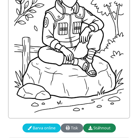
Barva online
Tisk
Stáhnout