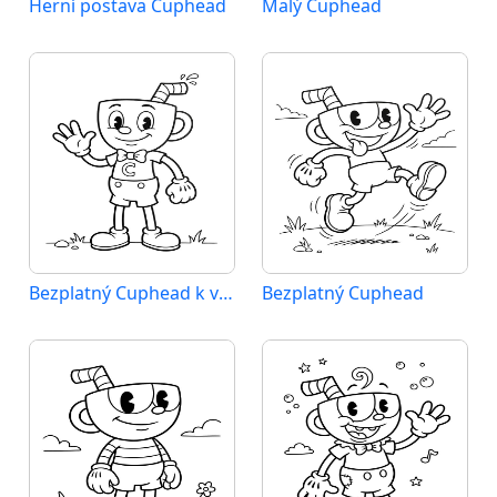
Herní postava Cuphead
Malý Cuphead
Bezplatný Cuphead k vytištění
Bezplatný Cuphead