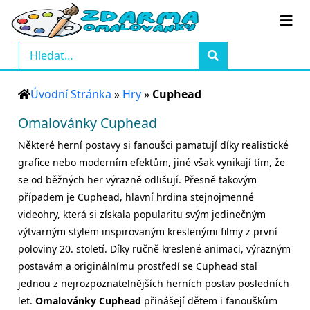
Úvodní Stránka
»
Hry
»
Cuphead
Omalovánky Cuphead
Některé herní postavy si fanoušci pamatují díky realistické
grafice nebo moderním efektům, jiné však vynikají tím, že
se od běžných her výrazně odlišují. Přesně takovým
případem je Cuphead, hlavní hrdina stejnojmenné
videohry, která si získala popularitu svým jedinečným
výtvarným stylem inspirovaným kreslenými filmy z první
poloviny 20. století. Díky ručně kreslené animaci, výrazným
postavám a originálnímu prostředí se Cuphead stal
jednou z nejrozpoznatelnějších herních postav posledních
let.
Omalovánky Cuphead
přinášejí dětem i fanouškům