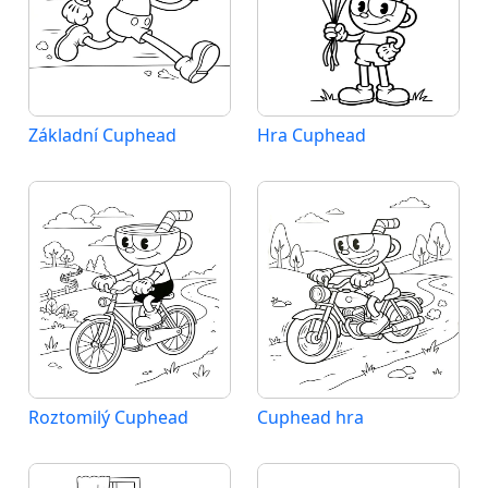
Základní Cuphead
Hra Cuphead
Roztomilý Cuphead
Cuphead hra