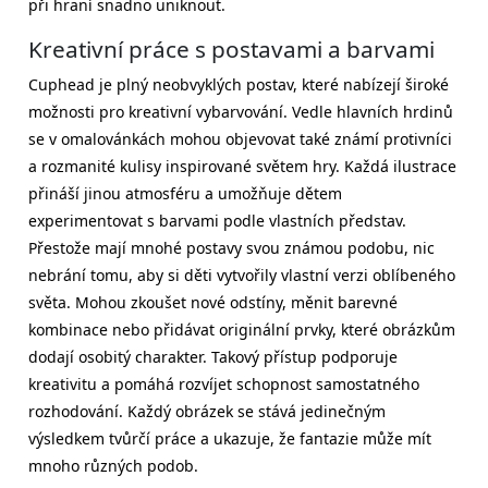
při hraní snadno uniknout.
Kreativní práce s postavami a barvami
Cuphead je plný neobvyklých postav, které nabízejí široké
možnosti pro kreativní vybarvování. Vedle hlavních hrdinů
se v omalovánkách mohou objevovat také známí protivníci
a rozmanité kulisy inspirované světem hry. Každá ilustrace
přináší jinou atmosféru a umožňuje dětem
experimentovat s barvami podle vlastních představ.
Přestože mají mnohé postavy svou známou podobu, nic
nebrání tomu, aby si děti vytvořily vlastní verzi oblíbeného
světa. Mohou zkoušet nové odstíny, měnit barevné
kombinace nebo přidávat originální prvky, které obrázkům
dodají osobitý charakter. Takový přístup podporuje
kreativitu a pomáhá rozvíjet schopnost samostatného
rozhodování. Každý obrázek se stává jedinečným
výsledkem tvůrčí práce a ukazuje, že fantazie může mít
mnoho různých podob.