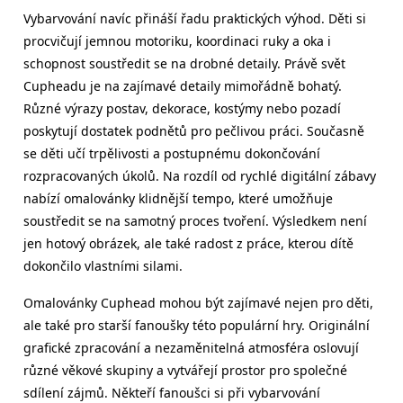
Vybarvování navíc přináší řadu praktických výhod. Děti si
procvičují jemnou motoriku, koordinaci ruky a oka i
schopnost soustředit se na drobné detaily. Právě svět
Cupheadu je na zajímavé detaily mimořádně bohatý.
Různé výrazy postav, dekorace, kostýmy nebo pozadí
poskytují dostatek podnětů pro pečlivou práci. Současně
se děti učí trpělivosti a postupnému dokončování
rozpracovaných úkolů. Na rozdíl od rychlé digitální zábavy
nabízí omalovánky klidnější tempo, které umožňuje
soustředit se na samotný proces tvoření. Výsledkem není
jen hotový obrázek, ale také radost z práce, kterou dítě
dokončilo vlastními silami.
Omalovánky Cuphead mohou být zajímavé nejen pro děti,
ale také pro starší fanoušky této populární hry. Originální
grafické zpracování a nezaměnitelná atmosféra oslovují
různé věkové skupiny a vytvářejí prostor pro společné
sdílení zájmů. Někteří fanoušci si při vybarvování