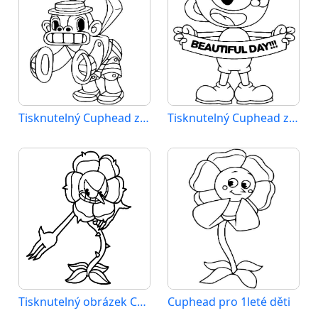
Tisknutelný Cuphead zadarmo
Tisknutelný Cuphead zdarma
Tisknutelný obrázek Cupheada
Cuphead pro 1leté děti