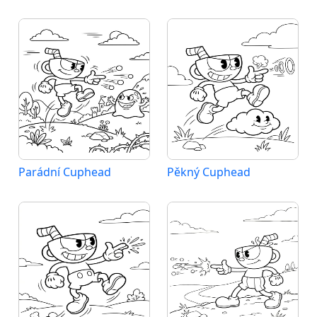
Parádní Cuphead
Pěkný Cuphead