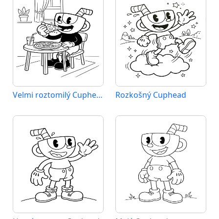
Velmi roztomilý Cuphead
Rozkošný Cuphead