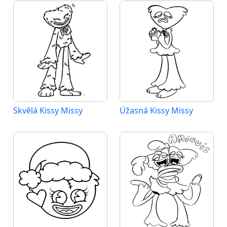
Skvělá Kissy Missy
Úžasná Kissy Missy