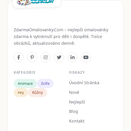
ZdarmaOmalovanky.Com – nejlepší omalovánky
zdarma k vytisknutí pro děti i dospělé. Tisíce
obrázků, aktualizováno denně.
KATEGORIE
ODKAZY
Úvodní Stránka
Animace
Zvíře
Nové
Hry
Růžný
Nejlepší
Blog
Kontakt