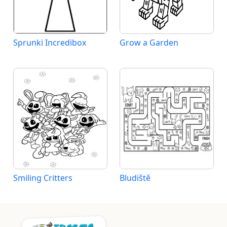
Sprunki Incredibox
Grow a Garden
Smiling Critters
Bludiště