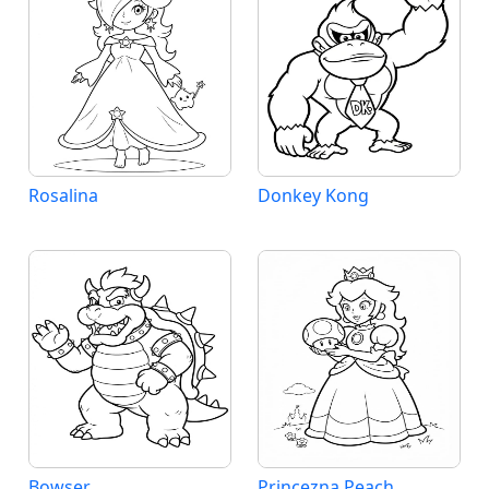
Rosalina
Donkey Kong
Bowser
Princezna Peach