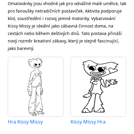
Omalovánky jsou vhodné jak pro odvážné malé umělce, tak
pro fanoušky netradičních postaviček. Aktivita podporuje
klid, soustředění i rozvoj jemné motoriky. Vybarvování
Kissy Missy je ideální jako zábavná činnost doma, na
cestách nebo během deštivých dnů. Tato postava přináší
nový rozměr kreativní zábavy, který je stejně fascinující,
jako barevný.
Hra Kissy Missy
Kissy Missy Hra