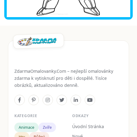
ZdarmaOmalovanky.Com – nejlepší omalovánky
zdarma k vytisknutí pro děti i dospělé. Tisíce
obrázků, aktualizováno denně.
KATEGORIE
ODKAZY
Úvodní Stránka
Animace
Zvíře
Nové
Hry
Růžný