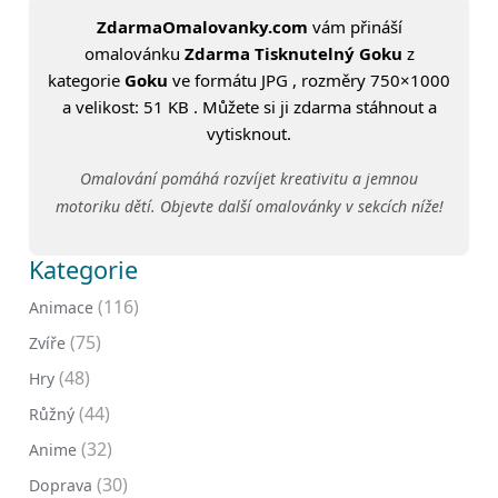
ZdarmaOmalovanky.com
vám přináší
omalovánku
Zdarma Tisknutelný Goku
z
kategorie
Goku
ve formátu JPG , rozměry 750×1000
a velikost: 51 KB . Můžete si ji zdarma stáhnout a
vytisknout.
Omalování pomáhá rozvíjet kreativitu a jemnou
motoriku dětí. Objevte další omalovánky v sekcích níže!
Kategorie
(116)
Animace
(75)
Zvíře
(48)
Hry
(44)
Růžný
(32)
Anime
(30)
Doprava