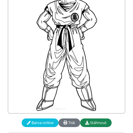
Barva online
Tisk
Stáhnout