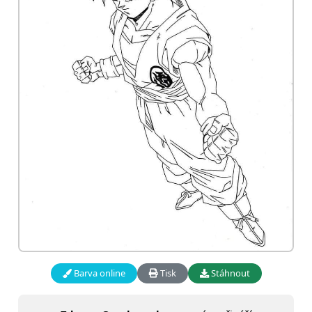
Barva online
Tisk
Stáhnout