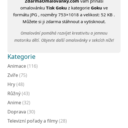
ZdarmaOmalovanky.com
vám přináší
omalovánku
Tisk Goku
z kategorie
Goku
ve
formátu JPG , rozměry 753×1018 a velikost: 52 KB .
Můžete si ji zdarma stáhnout a vytisknout.
Omalování pomáhá rozvíjet kreativitu a jemnou
motoriku dětí. Objevte další omalovánky v sekcích níže!
Kategorie
Animace
(116)
Zvíře
(75)
Hry
(48)
Růžný
(43)
Anime
(32)
Doprava
(30)
Televizní pořady a filmy
(28)