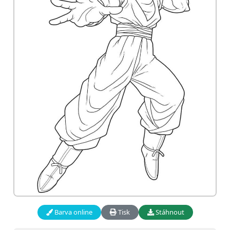
Barva online
Tisk
Stáhnout