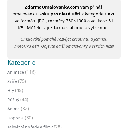
ZdarmaOmalovanky.com
vám přináší
omalovánku
Goku pro 6leté Děti
z kategorie
Goku
ve formátu JPG , rozměry 750×1000 a velikost: 51
KB . Můžete si ji zdarma stáhnout a vytisknout.
Omalování pomáhá rozvíjet kreativitu a jemnou
motoriku dětí. Objevte další omalovánky v sekcích níže!
Kategorie
(116)
Animace
(75)
Zvíře
(48)
Hry
(44)
Růžný
(32)
Anime
(30)
Doprava
(28)
Televizní pořady a filmy