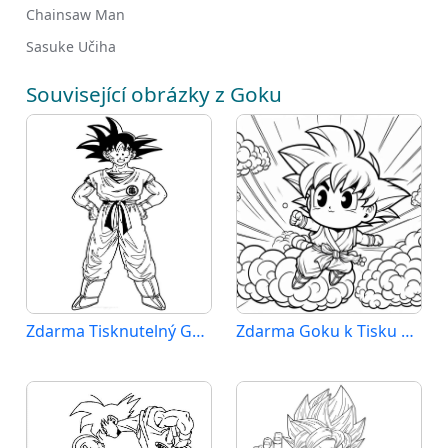
Chainsaw Man
Sasuke Učiha
Související obrázky z Goku
Zdarma Tisknutelný Goku
Zdarma Goku k Tisku pro Děti