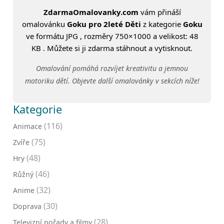
ZdarmaOmalovanky.com
vám přináší
omalovánku
Goku pro 2leté Děti
z kategorie
Goku
ve formátu JPG , rozměry 750×1000 a velikost: 48
KB . Můžete si ji zdarma stáhnout a vytisknout.
Omalování pomáhá rozvíjet kreativitu a jemnou
motoriku dětí. Objevte další omalovánky v sekcích níže!
Kategorie
(116)
Animace
(75)
Zvíře
(48)
Hry
(46)
Růžný
(32)
Anime
(30)
Doprava
(28)
Televizní pořady a filmy