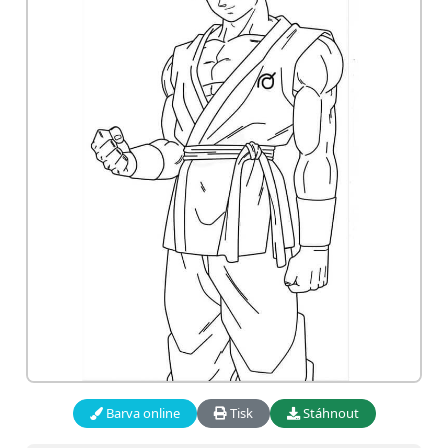
Barva online
Tisk
Stáhnout