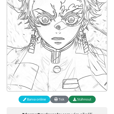
Barva online
Tisk
Stáhnout