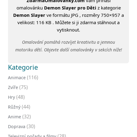
ZdarmaOmalovanky.com
vám přináší
omalovánku
Demon Slayer pro Děti
z kategorie
Demon Slayer
ve formátu JPG , rozměry 750×957 a
velikost: 116 KB . Můžete si ji zdarma stáhnout a
vytisknout.
Omalování pomáhá rozvíjet kreativitu a jemnou
motoriku dětí. Objevte další omalovánky v sekcích níže!
Kategorie
(116)
Animace
(75)
Zvíře
(48)
Hry
(44)
Růžný
(32)
Anime
(30)
Doprava
(28)
Televizní pořady a filmy