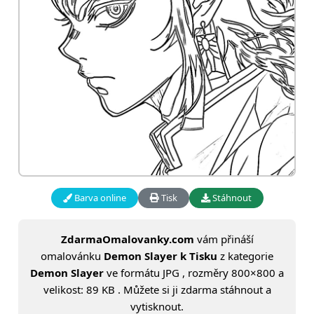
Barva online
Tisk
Stáhnout
ZdarmaOmalovanky.com
vám přináší
omalovánku
Demon Slayer k Tisku
z kategorie
Demon Slayer
ve formátu JPG , rozměry 800×800 a
velikost: 89 KB . Můžete si ji zdarma stáhnout a
vytisknout.