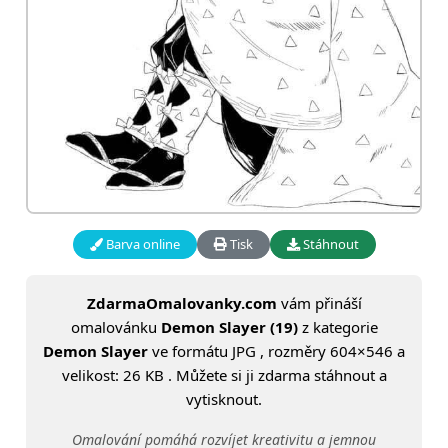
Barva online
Tisk
Stáhnout
ZdarmaOmalovanky.com
vám přináší
omalovánku
Demon Slayer (19)
z kategorie
Demon Slayer
ve formátu JPG , rozměry 604×546 a
velikost: 26 KB . Můžete si ji zdarma stáhnout a
vytisknout.
Omalování pomáhá rozvíjet kreativitu a jemnou