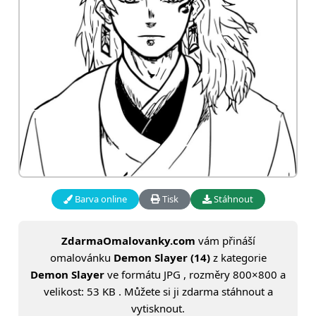
Barva online
Tisk
Stáhnout
ZdarmaOmalovanky.com
vám přináší
omalovánku
Demon Slayer (14)
z kategorie
Demon Slayer
ve formátu JPG , rozměry 800×800 a
velikost: 53 KB . Můžete si ji zdarma stáhnout a
vytisknout.