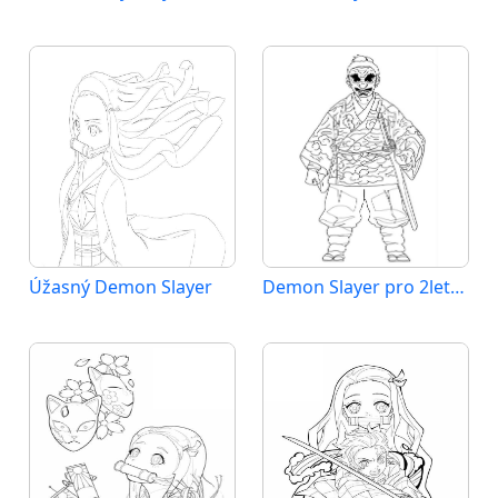
Úžasný Demon Slayer
Demon Slayer pro 2leté Děti