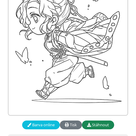
Barva online
Tisk
Stáhnout