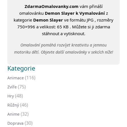
ZdarmaOmalovanky.com
vám přináší
omalovánku
Demon Slayer k Vymalování
z
kategorie
Demon Slayer
ve formátu JPG , rozměry
750×996 a velikost: 65 KB . Můžete si ji zdarma
stáhnout a vytisknout.
Omalování pomáhá rozvíjet kreativitu a jemnou
motoriku dětí. Objevte další omalovánky v sekcích níže!
Kategorie
(116)
Animace
(75)
Zvíře
(48)
Hry
(46)
Růžný
(32)
Anime
(30)
Doprava