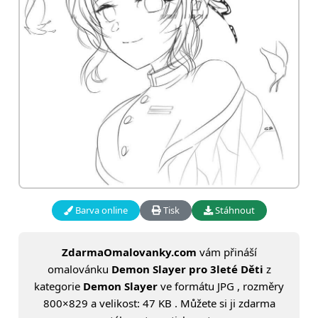
Barva online
Tisk
Stáhnout
ZdarmaOmalovanky.com
vám přináší
omalovánku
Demon Slayer pro 3leté Děti
z
kategorie
Demon Slayer
ve formátu JPG , rozměry
800×829 a velikost: 47 KB . Můžete si ji zdarma