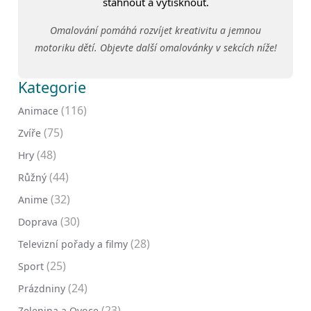
stáhnout a vytisknout.
Omalování pomáhá rozvíjet kreativitu a jemnou
motoriku dětí. Objevte další omalovánky v sekcích níže!
Kategorie
(116)
Animace
(75)
Zvíře
(48)
Hry
(44)
Růžný
(32)
Anime
(30)
Doprava
(28)
Televizní pořady a filmy
(25)
Sport
(24)
Prázdniny
(23)
Zelenina a Ovoce