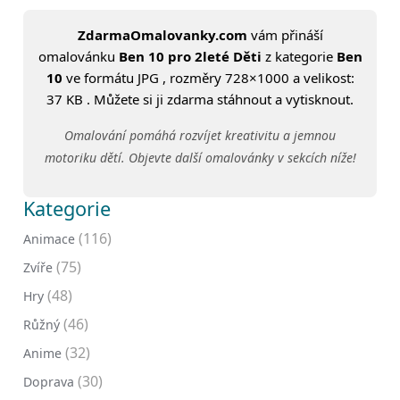
ZdarmaOmalovanky.com
vám přináší
omalovánku
Ben 10 pro 2leté Děti
z kategorie
Ben
10
ve formátu JPG , rozměry 728×1000 a velikost:
37 KB . Můžete si ji zdarma stáhnout a vytisknout.
Omalování pomáhá rozvíjet kreativitu a jemnou
motoriku dětí. Objevte další omalovánky v sekcích níže!
Kategorie
(116)
Animace
(75)
Zvíře
(48)
Hry
(46)
Růžný
(32)
Anime
(30)
Doprava