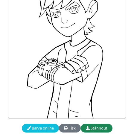
Barva online
Tisk
Stáhnout