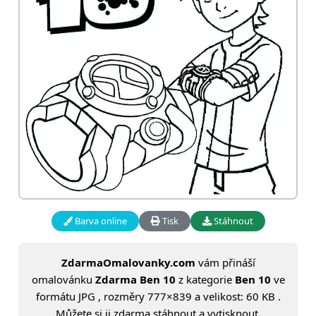
Barva online
Tisk
Stáhnout
ZdarmaOmalovanky.com
vám přináší
omalovánku
Zdarma Ben 10
z kategorie
Ben 10
ve
formátu JPG , rozměry 777×839 a velikost: 60 KB .
Můžete si ji zdarma stáhnout a vytisknout.