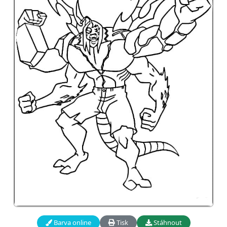
Barva online
Tisk
Stáhnout