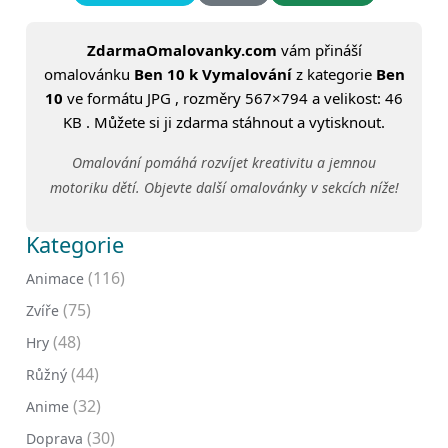
ZdarmaOmalovanky.com
vám přináší
omalovánku
Ben 10 k Vymalování
z kategorie
Ben
10
ve formátu JPG , rozměry 567×794 a velikost: 46
KB . Můžete si ji zdarma stáhnout a vytisknout.
Omalování pomáhá rozvíjet kreativitu a jemnou
motoriku dětí. Objevte další omalovánky v sekcích níže!
Kategorie
(116)
Animace
(75)
Zvíře
(48)
Hry
(44)
Růžný
(32)
Anime
(30)
Doprava