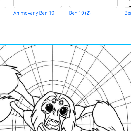
Animovaný Ben 10
Ben 10 (2)
Be