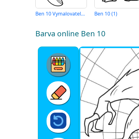
Ben 10 Vymalovatelné pro Děti
Ben 10 (1)
Barva online Ben 10