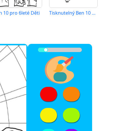
n 10 pro 6leté Děti
Tisknutelný Ben 10 Obrázek pro Děti