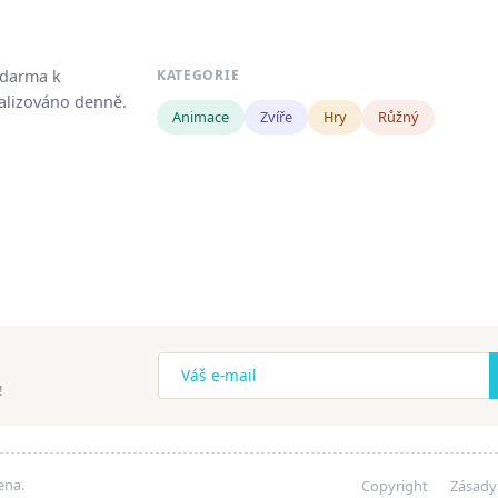
zdarma k
KATEGORIE
tualizováno denně.
Animace
Zvíře
Hry
Růžný
!
ena.
Copyright
Zásady