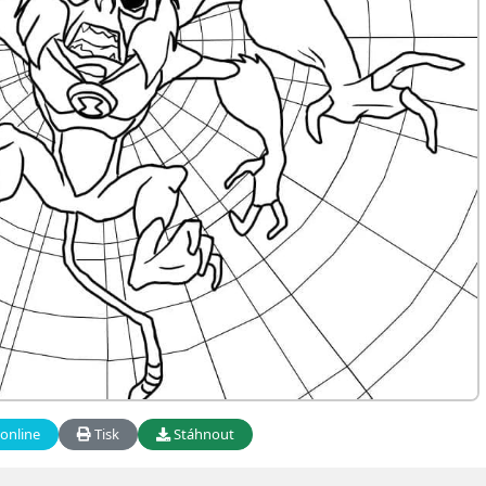
online
Tisk
Stáhnout