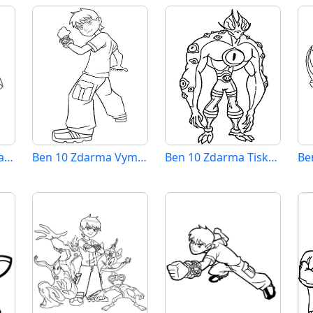
Tisknutelný Zdarma Ben 10
Ben 10 Zdarma Vymalovatelné Obrázek
Ben 10 Zdarma Tisknutelný
Be