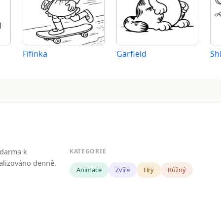
Fifinka
Garfield
Sh
zdarma k
KATEGORIE
tualizováno denně.
Animace
Zvíře
Hry
Růžný