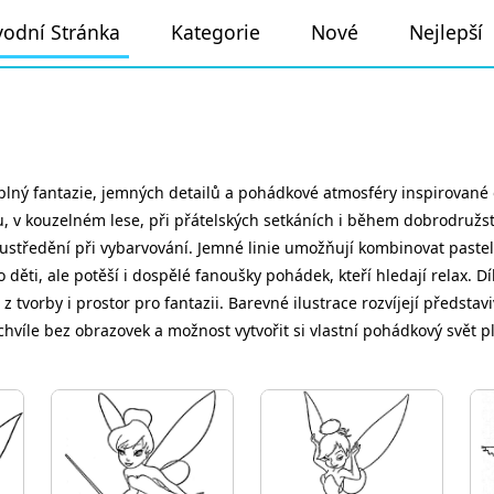
odní Stránka
Kategorie
Nové
Nejlepší
l plný fantazie, jemných detailů a pohádkové atmosféry inspirovan
u, v kouzelném lese, při přátelských setkáních i během dobrodružstv
oustředění při vybarvování. Jemné linie umožňují kombinovat pastelo
o děti, ale potěší i dospělé fanoušky pohádek, kteří hledají relax. 
 tvorby i prostor pro fantazii. Barevné ilustrace rozvíjejí představ
íle bez obrazovek a možnost vytvořit si vlastní pohádkový svět plný 