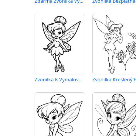
Zdarma Zvonilka Vytisknutelná
Zvonilka K Vymalování