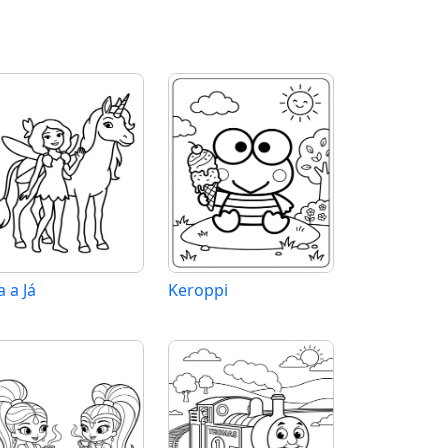
 a Já
Keroppi