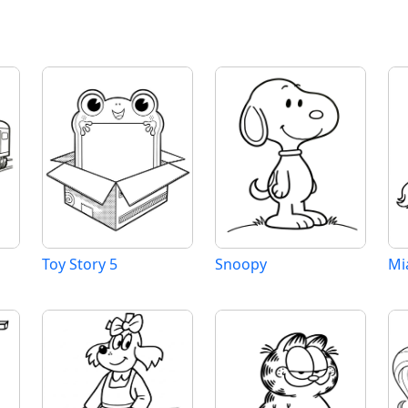
Toy Story 5
Snoopy
Mia