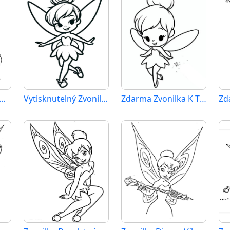
sknutelná Zdarma Zvonilka
Vytisknutelný Zvonilka Obrázek
Zdarma Zvonilka K Tisknutí