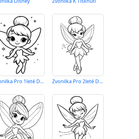
onilka Disney
Zvonilka K Tisknutí
Zvonilka Pro 1leté Děti
Zvonilka Pro 2leté Děti