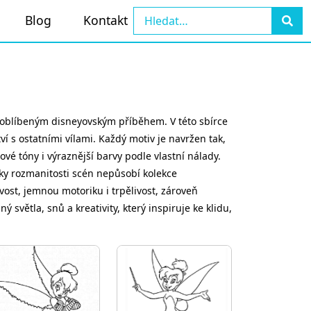
Blog
Kontakt
é oblíbeným disneyovským příběhem. V této sbírce
í s ostatními vílami. Každý motiv je navržen tak,
vé tóny i výraznější barvy podle vlastní nálady.
Díky rozmanitosti scén nepůsobí kolekce
ivost, jemnou motoriku i trpělivost, zároveň
světla, snů a kreativity, který inspiruje ke klidu,