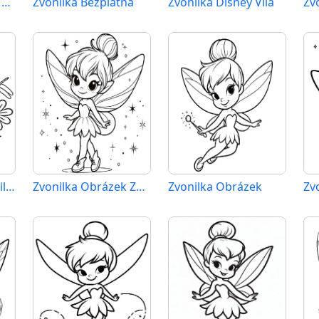
Zvonilka Bezplatná Vytisknutelná
Zvonilka Bezplatná
Zvonilka Disney Víla
Zv
Zvonilka Kreslený Film
Zvonilka Obrázek Zdarma
Zvonilka Obrázek