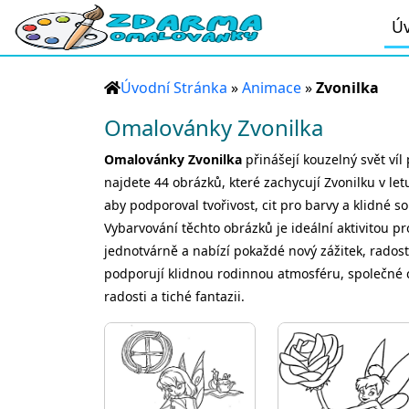
Úv
Úvodní Stránka
»
Animace
»
Zvonilka
Omalovánky Zvonilka
Omalovánky Zvonilka
přinášejí kouzelný svět ví
najdete 44 obrázků, které zachycují Zvonilku v let
aby podporoval tvořivost, cit pro barvy a klidné s
Vybarvování těchto obrázků je ideální aktivitou pr
jednotvárně a nabízí pokaždé nový zážitek, radost z
podporují klidnou rodinnou atmosféru, společné chv
radosti a tiché fantazii.