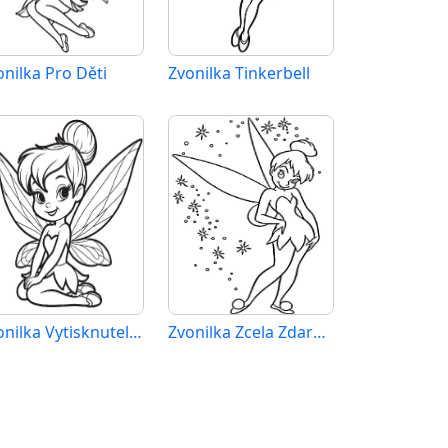
onilka Pro Děti
Zvonilka Tinkerbell
Zvonilka Vytisknutelný Obrázek
Zvonilka Zcela Zdarma