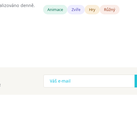
tualizováno denně.
Animace
Zvíře
Hry
Růžný
!
ena.
Copyright
Zásady