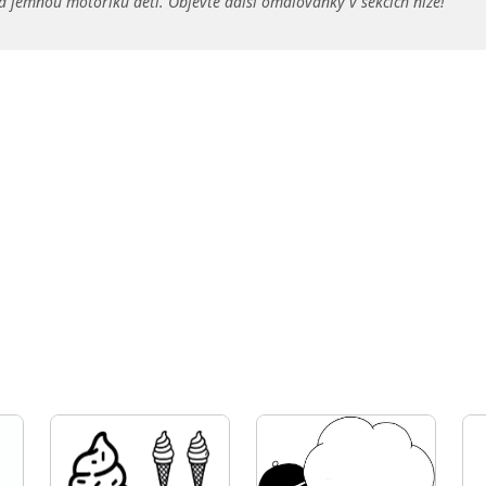
a jemnou motoriku dětí. Objevte další omalovánky v sekcích níže!