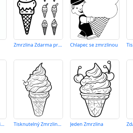
Zmrzlina Zdarma pro Děti
Chlapec se zmrzlinou
Zdarma Zmrzlina Tisknutelný
Tisknutelný Zmrzlina Obrázek pro Děti
Jeden Zmrzlina