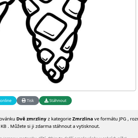
online
Tisk
Stáhnout
lovánku
Dvě zmrzliny
z kategorie
Zmrzlina
ve formátu JPG , ro
KB . Můžete si ji zdarma stáhnout a vytisknout.