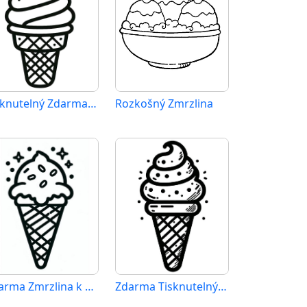
Tisknutelný Zdarma Zmrzlina
Rozkošný Zmrzlina
Zdarma Zmrzlina k Vytisknutí
Zdarma Tisknutelný Zmrzlina