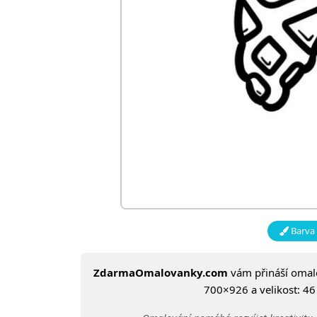
Barva 
ZdarmaOmalovanky.com
vám přináší oma
700×926 a velikost: 46 