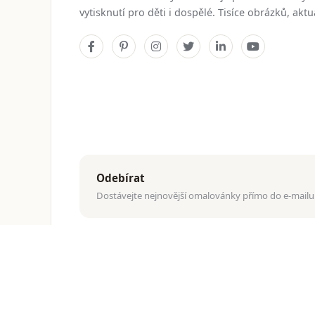
vytisknutí pro děti i dospělé. Tisíce obrázků, ak
Odebírat
Dostávejte nejnovější omalovánky přímo do e-mailu
© 2026
ZdarmaOmalovanky.Com
. Všechna práva vyhraz