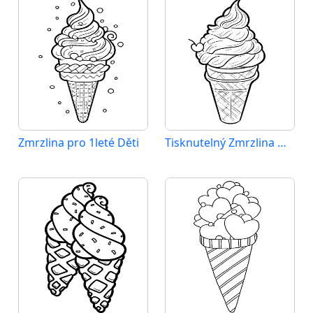
Zmrzlina pro 1leté Děti
Tisknutelný Zmrzlina Obrázek pro Děti