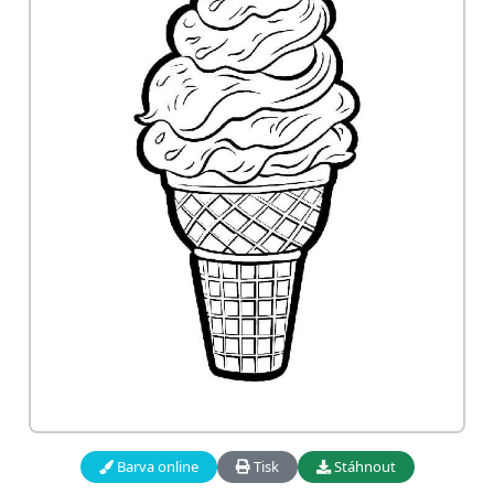
Barva online
Tisk
Stáhnout