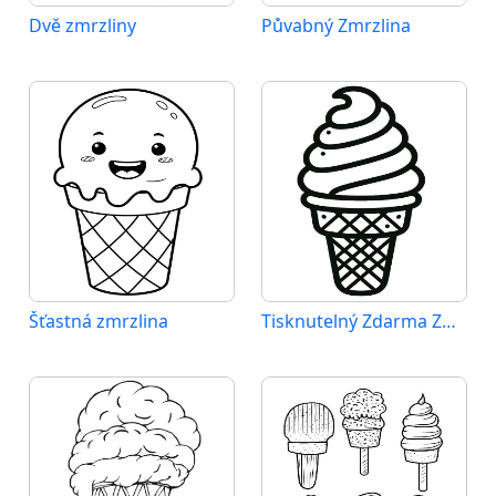
Dvě zmrzliny
Půvabný Zmrzlina
Šťastná zmrzlina
Tisknutelný Zdarma Zmrzlina