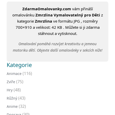
ZdarmaOmalovanky.com
vám přináší
omalovánku
Zmrzlina Vymalovatelný pro Děti
z
kategorie
Zmrzlina
ve formátu JPG , rozměry
700×910 a velikost: 42 KB . Můžete si ji zdarma
stáhnout a vytisknout.
Omalování pomáhá rozvíjet kreativitu a jemnou
motoriku dětí. Objevte další omalovánky v sekcích níže!
Kategorie
(116)
Animace
(75)
Zvíře
(48)
Hry
(43)
Růžný
(32)
Anime
(30)
Doprava