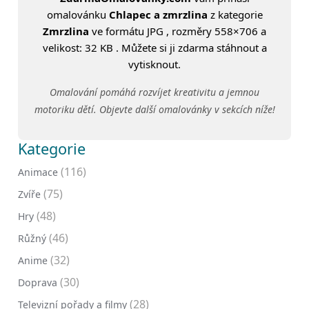
omalovánku
Chlapec a zmrzlina
z kategorie
Zmrzlina
ve formátu JPG , rozměry 558×706 a
velikost: 32 KB . Můžete si ji zdarma stáhnout a
vytisknout.
Omalování pomáhá rozvíjet kreativitu a jemnou
motoriku dětí. Objevte další omalovánky v sekcích níže!
Kategorie
(116)
Animace
(75)
Zvíře
(48)
Hry
(46)
Růžný
(32)
Anime
(30)
Doprava
(28)
Televizní pořady a filmy