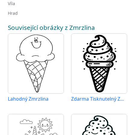
Víla
Hrad
Související obrázky z Zmrzlina
Lahodný Zmrzlina
Zdarma Tisknutelný Zmrzlina