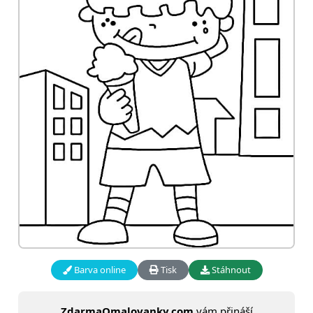
Barva online
Tisk
Stáhnout
ZdarmaOmalovanky.com
vám přináší