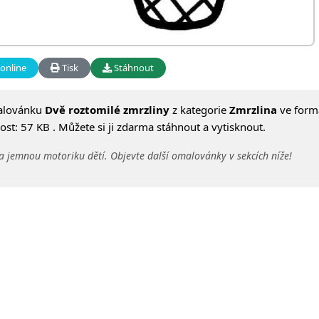
online
Tisk
Stáhnout
alovánku
Dvě roztomilé zmrzliny
z kategorie
Zmrzlina
ve form
st: 57 KB . Můžete si ji zdarma stáhnout a vytisknout.
a jemnou motoriku dětí. Objevte další omalovánky v sekcích níže!