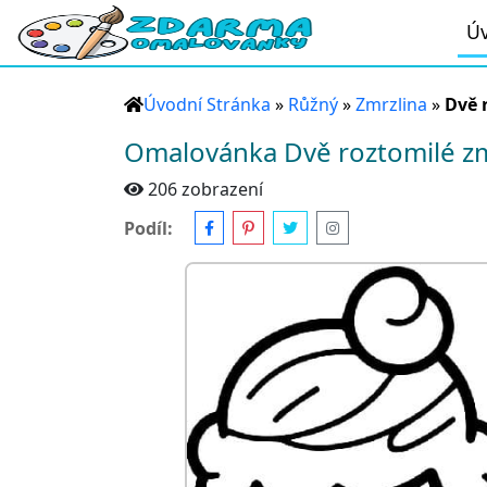
Úv
Úvodní Stránka
»
Růžný
»
Zmrzlina
»
Dvě 
Omalovánka Dvě roztomilé zm
206 zobrazení
Podíl: