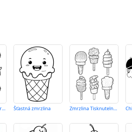
Zmrzlina Zdarma pro Děti
Šťastná zmrzlina
Zmrzlina Tisknutelný Zdarma
Ch