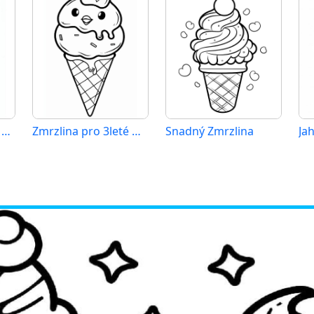
Zdarma Zmrzlina k Vytisknutí
Zmrzlina pro 3leté Děti
Snadný Zmrzlina
Ja