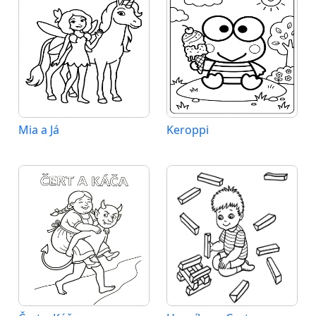
Mia a Já
Keroppi