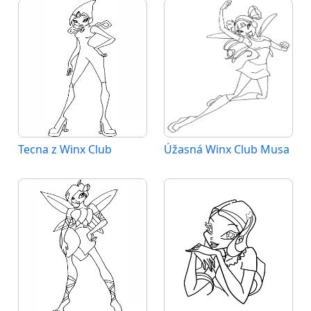
Tecna z Winx Club
Úžasná Winx Club Musa