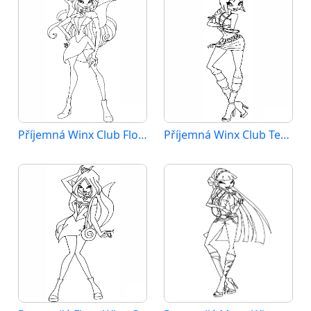
Příjemná Winx Club Flora
Příjemná Winx Club Tecna