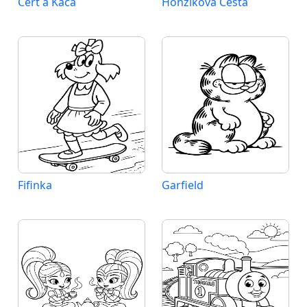
Čert a Káča
Honzíkova Cesta
Fifinka
Garfield