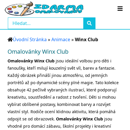
Úvodní Stránka
»
Animace
»
Winx Club
Omalovánky Winx Club
Omalovánky Winx Club
jsou ideální volbou pro děti i
fanoušky, kteří milují kouzelný svět víl, barev a fantazie.
Každý obrázek přináší jinou atmosféru, od jemných
portrétů až po dynamické scény plné magie. Tato kolekce
obsahuje 42 pečlivě vybraných ilustrací, které podporují
kreativitu, soustředění a radost z tvoření. Děti si mohou
vybírat oblíbené postavy, kombinovat barvy a rozvíjet
vlastní styl. Rodiče ocení klidnou aktivitu, která pomáhá
odpojit se od obrazovek.
Omalovánky Winx Club
jsou
vhodné pro domácí zábavu, školní projekty i kreativní