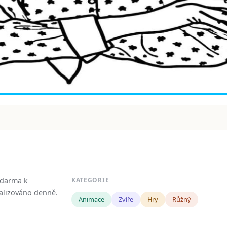
zdarma k
KATEGORIE
tualizováno denně.
Animace
Zvíře
Hry
Růžný