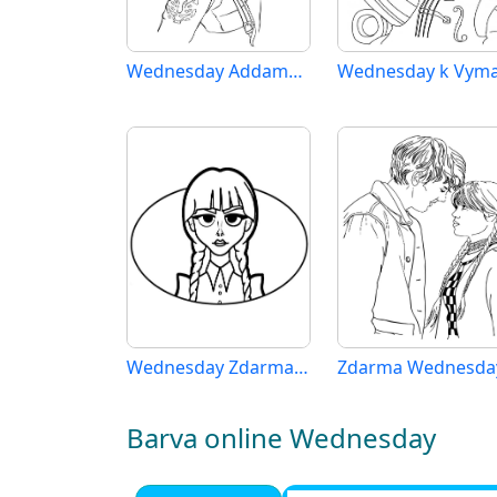
Wednesday Addamsová (4)
Wednesday Zdarma Vymalovatelné Obrázek
Barva online Wednesday