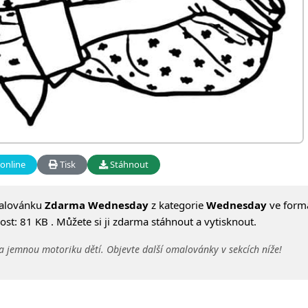
online
Tisk
Stáhnout
alovánku
Zdarma Wednesday
z kategorie
Wednesday
ve form
st: 81 KB . Můžete si ji zdarma stáhnout a vytisknout.
a jemnou motoriku dětí. Objevte další omalovánky v sekcích níže!