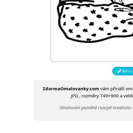
Barva 
ZdarmaOmalovanky.com
vám přináší om
JPG , rozměry 749×900 a veliko
Omalování pomáhá rozvíjet kreativitu 