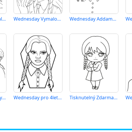
Wednesday k Vymalování
Wednesday Vymalovatelné pro Děti
Wednesday Addamsová (3)
Zdarma Wednesday Obrázek
Wednesday pro 4leté Děti
Tisknutelný Zdarma Wednesday
We