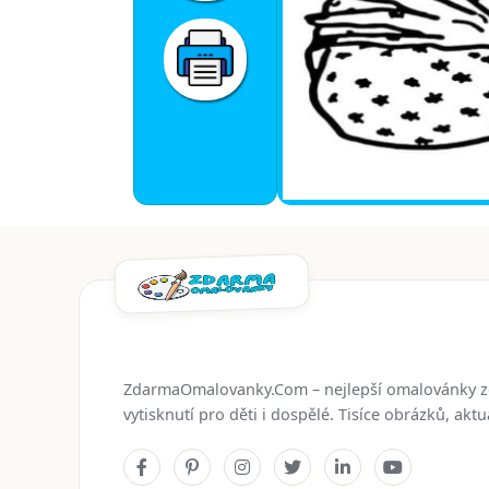
ZdarmaOmalovanky.Com – nejlepší omalovánky 
vytisknutí pro děti i dospělé. Tisíce obrázků, ak