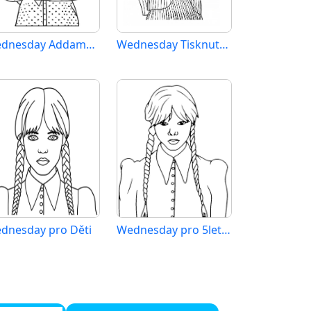
Wednesday Addamsová (2)
Wednesday Tisknutelný pro Děti
dnesday pro Děti
Wednesday pro 5leté Děti