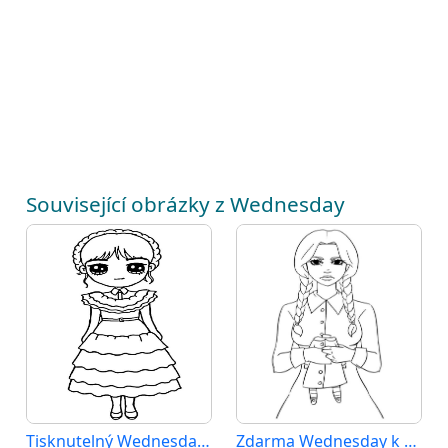
Související obrázky z Wednesday
Tisknutelný Wednesday Obrázek pro Děti
Zdarma Wednesday k Tisku pro Děti