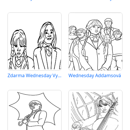
Zdarma Wednesday Vymalovatelné
Wednesday Addamsová