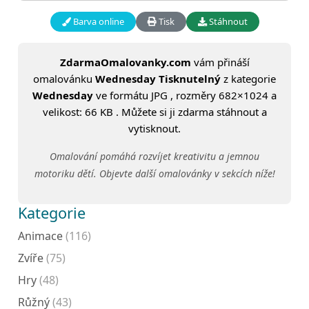
Barva online
Tisk
Stáhnout
ZdarmaOmalovanky.com
vám přináší
omalovánku
Wednesday Tisknutelný
z kategorie
Wednesday
ve formátu JPG , rozměry 682×1024 a
velikost: 66 KB . Můžete si ji zdarma stáhnout a
vytisknout.
Omalování pomáhá rozvíjet kreativitu a jemnou
motoriku dětí. Objevte další omalovánky v sekcích níže!
Kategorie
Animace
(116)
Zvíře
(75)
Hry
(48)
Růžný
(43)