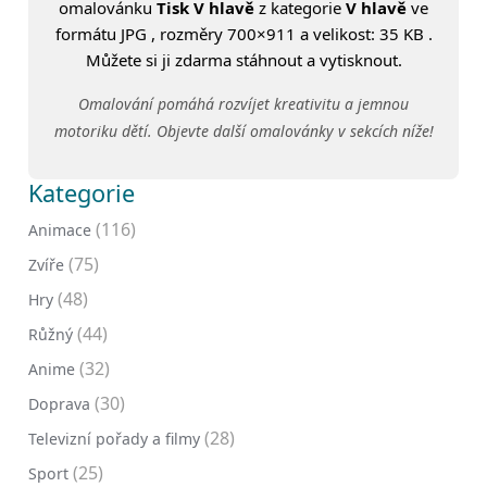
omalovánku
Tisk V hlavě
z kategorie
V hlavě
ve
formátu JPG , rozměry 700×911 a velikost: 35 KB .
Můžete si ji zdarma stáhnout a vytisknout.
Omalování pomáhá rozvíjet kreativitu a jemnou
motoriku dětí. Objevte další omalovánky v sekcích níže!
Kategorie
(116)
Animace
(75)
Zvíře
(48)
Hry
(44)
Růžný
(32)
Anime
(30)
Doprava
(28)
Televizní pořady a filmy
(25)
Sport