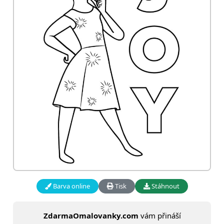
Barva online
Tisk
Stáhnout
ZdarmaOmalovanky.com
vám přináší