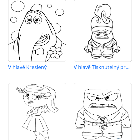
V hlavě Kreslený
V hlavě Tisknutelný pro Děti