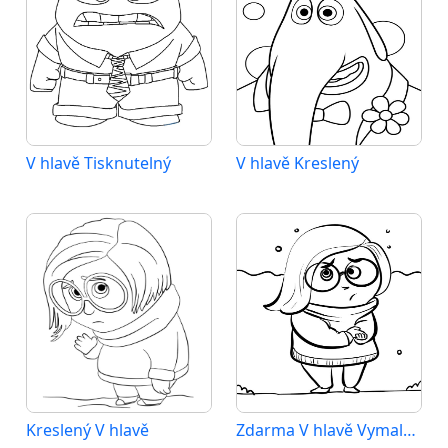
V hlavě Tisknutelný
V hlavě Kreslený
Kreslený V hlavě
Zdarma V hlavě Vymalovatelné