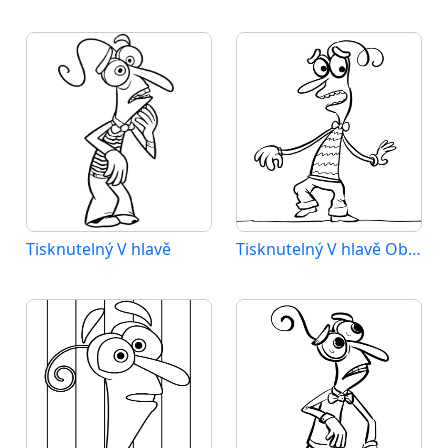
Tisknutelný V hlavě
Tisknutelný V hlavě Obrázek