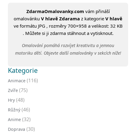
ZdarmaOmalovanky.com
vám přináší
omalovánku
V hlavě Zdarama
z kategorie
V hlavě
ve formátu JPG , rozměry 700×958 a velikost: 32 KB
. Můžete si ji zdarma stáhnout a vytisknout.
Omalování pomáhá rozvíjet kreativitu a jemnou
motoriku dětí. Objevte další omalovánky v sekcích níže!
Kategorie
(116)
Animace
(75)
Zvíře
(48)
Hry
(46)
Růžný
(32)
Anime
(30)
Doprava