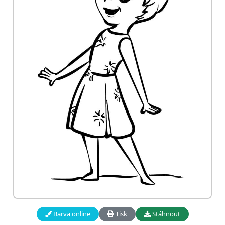
Barva online
Tisk
Stáhnout