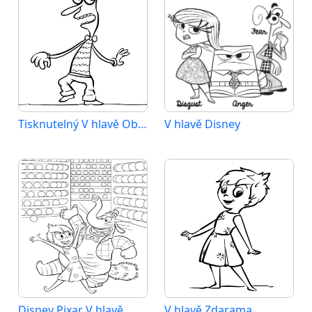
Tisknutelný V hlavě Obrázek
V hlavě Disney
Disney Pixar V hlavě
V hlavě Zdarama