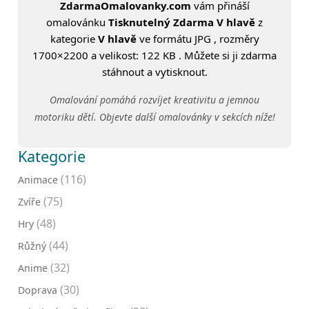
ZdarmaOmalovanky.com
vám přináší
omalovánku
Tisknutelný Zdarma V hlavě
z
kategorie
V hlavě
ve formátu JPG , rozměry
1700×2200 a velikost: 122 KB . Můžete si ji zdarma
stáhnout a vytisknout.
Omalování pomáhá rozvíjet kreativitu a jemnou
motoriku dětí. Objevte další omalovánky v sekcích níže!
Kategorie
(116)
Animace
(75)
Zvíře
(48)
Hry
(44)
Růžný
(32)
Anime
(30)
Doprava