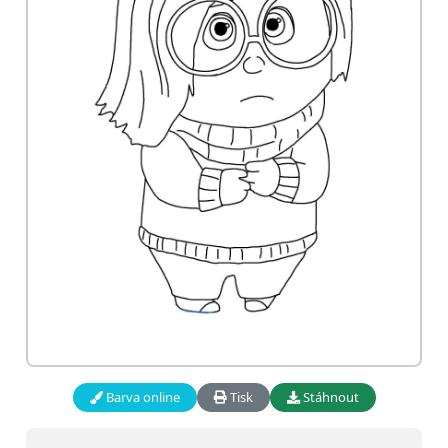
Barva online
Tisk
Stáhnout