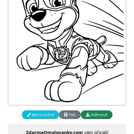
Barva online
Tisk
Stáhnout
ZdarmaOmalovanky.com
vám přináší