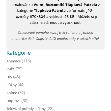
omalovánku
Velmi Roztomilé Tlapková Patrola
z
kategorie
Tlapková Patrola
ve formátu JPG ,
rozměry 670×804 a velikost: 53 KB . Můžete si ji
zdarma stáhnout a vytisknout.
Omalování pomáhá rozvíjet kreativitu a jemnou
motoriku dětí. Objevte další omalovánky v sekcích níže!
Kategorie
(116)
Animace
(75)
Zvíře
(48)
Hry
(44)
Růžný
(32)
Anime
(30)
Doprava
(28)
Televizní pořady a filmy