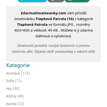
ZdarmaOmalovanky.com
vám přináší
omalovánku
Tlapková Patrola (10)
z kategorie
Tlapková Patrola
ve formátu JPG , rozměry
603×850 a velikost: 49 KB . Můžete si ji zdarma
stáhnout a vytisknout.
Omalování pomáhá rozvíjet kreativitu a jemnou
motoriku dětí. Objevte další omalovánky v sekcích níže!
Kategorie
(116)
Animace
(75)
Zvíře
(48)
Hry
(46)
Růžný
(32)
Anime