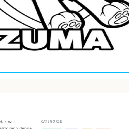
zdarma k
KATEGORIE
tualizováno denně.