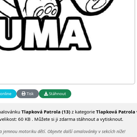
online
Tisk
Stáhnout
malovánku
Tlapková Patrola (13)
z kategorie
Tlapková Patrola
likost: 60 KB . Můžete si ji zdarma stáhnout a vytisknout.
a jemnou motoriku dětí. Objevte další omalovánky v sekcích níže!