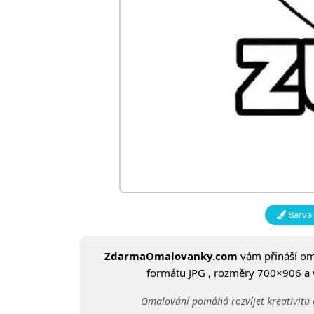
Barva 
ZdarmaOmalovanky.com
vám přináší o
formátu JPG , rozměry 700×906 a ve
Omalování pomáhá rozvíjet kreativitu 