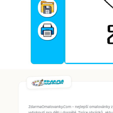
ZdarmaOmalovanky.Com – nejlepší omalovánky 
vytisknutí pro děti i dospělé. Tisíce obrázků, ak