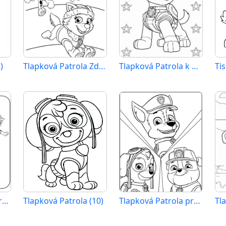
)
Tlapková Patrola Zdarma Vymalovatelné Obrázek
Tlapková Patrola k Vymalování
Tlapková Patrola pro 1leté Děti
Tlapková Patrola (10)
Tlapková Patrola pro 2leté Děti