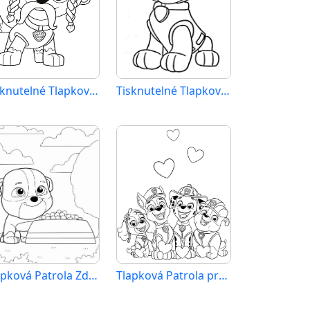
Tisknutelné Tlapková Patrola Obrázek pro Děti
Tisknutelné Tlapková Patrola
Tlapková Patrola Zdarama
Tlapková Patrola pro 6leté Děti