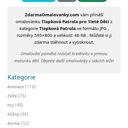
ZdarmaOmalovanky.com
vám přináší
omalovánku
Tlapková Patrola pro 1leté Děti
z
kategorie
Tlapková Patrola
ve formátu JPG ,
rozměry 595×800 a velikost: 46 KB . Můžete si ji
zdarma stáhnout a vytisknout.
Omalování pomáhá rozvíjet kreativitu a jemnou
motoriku dětí. Objevte další omalovánky v sekcích níže!
Kategorie
(116)
Animace
(75)
Zvíře
(48)
Hry
(46)
Růžný
(32)
Anime