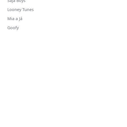
Saja Boys
Looney Tunes
Mia a Já
Goofy