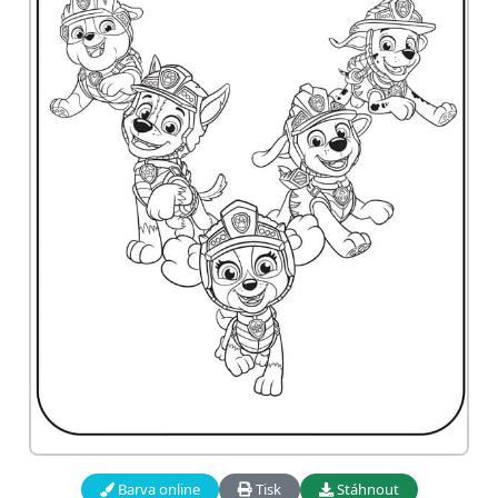
Barva online
Tisk
Stáhnout