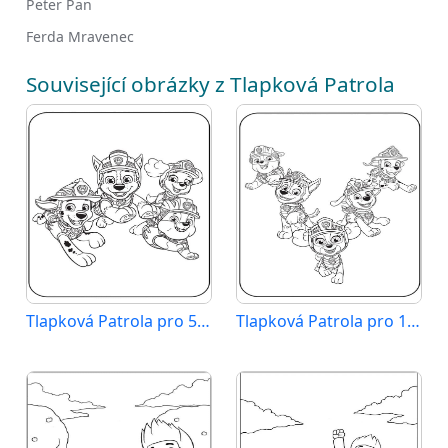
Peter Pan
Ferda Mravenec
Související obrázky z Tlapková Patrola
Tlapková Patrola pro 5leté Děti
Tlapková Patrola pro 1leté Děti