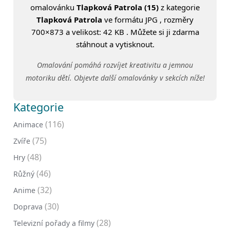
omalovánku
Tlapková Patrola (15)
z kategorie
Tlapková Patrola
ve formátu JPG , rozměry
700×873 a velikost: 42 KB . Můžete si ji zdarma
stáhnout a vytisknout.
Omalování pomáhá rozvíjet kreativitu a jemnou
motoriku dětí. Objevte další omalovánky v sekcích níže!
Kategorie
(116)
Animace
(75)
Zvíře
(48)
Hry
(46)
Růžný
(32)
Anime
(30)
Doprava
(28)
Televizní pořady a filmy