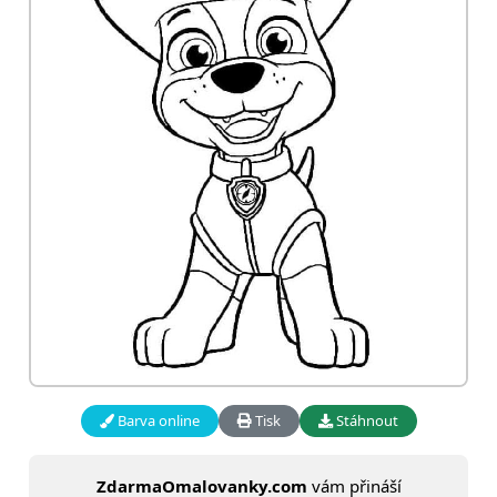
Barva online
Tisk
Stáhnout
ZdarmaOmalovanky.com
vám přináší