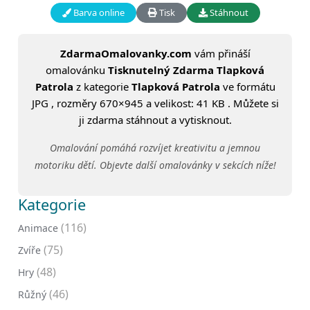
Barva online
Tisk
Stáhnout
ZdarmaOmalovanky.com
vám přináší
omalovánku
Tisknutelný Zdarma Tlapková
Patrola
z kategorie
Tlapková Patrola
ve formátu
JPG , rozměry 670×945 a velikost: 41 KB . Můžete si
ji zdarma stáhnout a vytisknout.
Omalování pomáhá rozvíjet kreativitu a jemnou
motoriku dětí. Objevte další omalovánky v sekcích níže!
Kategorie
(116)
Animace
(75)
Zvíře
(48)
Hry
(46)
Růžný