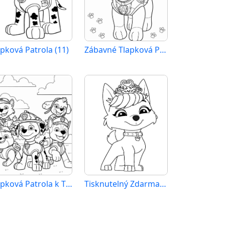
apková Patrola (11)
Zábavné Tlapková Patrola
Tlapková Patrola k Tisku
Tisknutelný Zdarma Tlapková Patrola