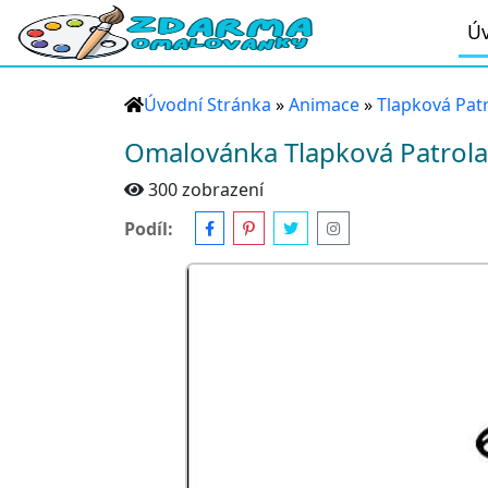
Úv
Úvodní Stránka
»
Animace
»
Tlapková Pat
Omalovánka Tlapková Patrola 
300 zobrazení
Podíl: