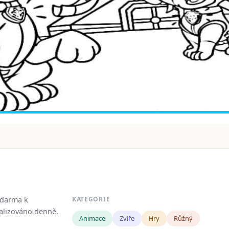
zdarma k
KATEGORIE
tualizováno denně.
Animace
Zvíře
Hry
Růžný