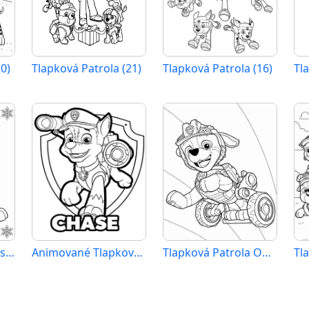
0)
Tlapková Patrola (21)
Tlapková Patrola (16)
Tl
Tlapková Patrola Tisknutelné
Animované Tlapková Patrola
Tlapková Patrola Obrázek