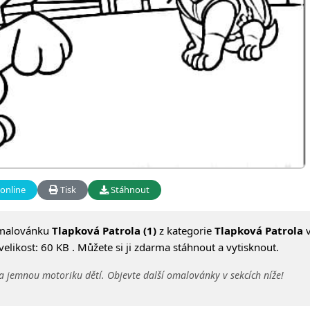
online
Tisk
Stáhnout
omalovánku
Tlapková Patrola (1)
z kategorie
Tlapková Patrola
v
likost: 60 KB . Můžete si ji zdarma stáhnout a vytisknout.
a jemnou motoriku dětí. Objevte další omalovánky v sekcích níže!